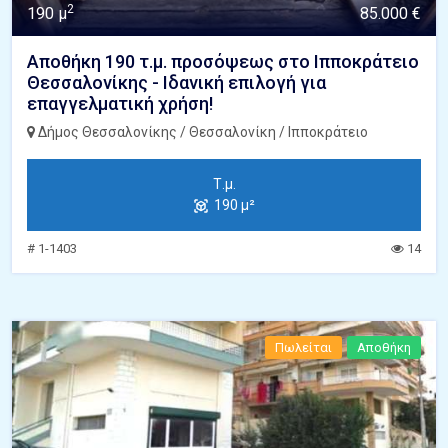
2
190 μ
85.000 €
Αποθήκη 190 τ.μ. προσόψεως στο Ιπποκράτειο
Θεσσαλονίκης - Ιδανική επιλογή για
επαγγελματική χρήση!
Δήμος Θεσσαλονίκης / Θεσσαλονίκη / Ιπποκράτειο
Τ.μ.
190 μ²
# 1-1403
14
Πωλείται
Αποθήκη