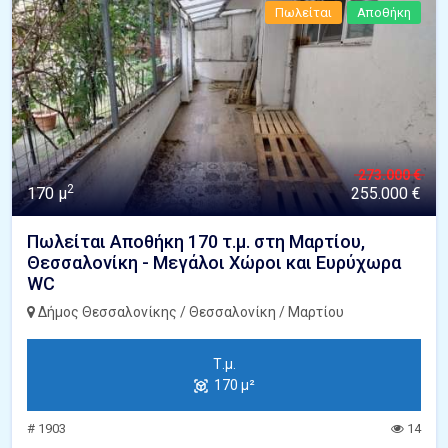
Πωλείται
Αποθήκη
273.000 €
2
170 μ
255.000 €
Πωλείται Αποθήκη 170 τ.μ. στη Μαρτίου,
Θεσσαλονίκη - Μεγάλοι Χώροι και Ευρύχωρα
WC
Δήμος Θεσσαλονίκης / Θεσσαλονίκη / Μαρτίου
Τ.μ.
170 μ²
# 1903
14