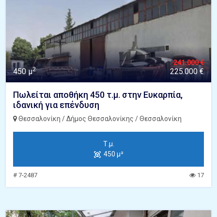
241.000 €
2
450 μ
225.000 €
Πωλείται αποθήκη 450 τ.μ. στην Ευκαρπία,
ιδανική για επένδυση
Θεσσαλονίκη / Δήμος Θεσσαλονίκης / Θεσσαλονίκη
Τ.μ.
450 μ²
# 7-2487
17