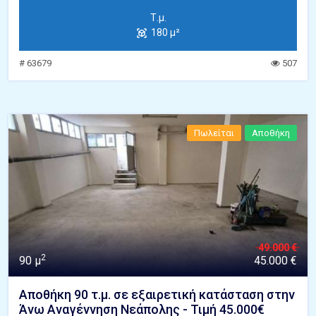
Τ.μ.
180 μ²
# 63679
507
Πωλείται
Αποθήκη
49.000 €
2
90 μ
45.000 €
Αποθήκη 90 τ.μ. σε εξαιρετική κατάσταση στην
Άνω Αναγέννηση Νεάπολης - Τιμή 45.000€