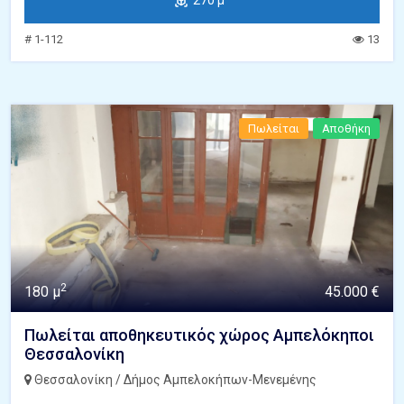
270 μ²
# 1-112
13
Πωλείται
Αποθήκη
2
180 μ
45.000 €
Πωλείται αποθηκευτικός χώρος Αμπελόκηποι
Θεσσαλονίκη
Θεσσαλονίκη / Δήμος Αμπελοκήπων-Μενεμένης