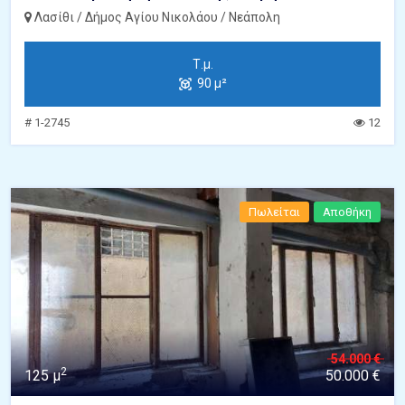
Λασίθι / Δήμος Αγίου Νικολάου / Νεάπολη
Τ.μ.
90 μ²
# 1-2745
12
Πωλείται
Αποθήκη
54.000 €
2
125 μ
50.000 €