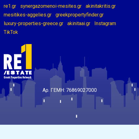
re1.gr
synergazomenoi-mesites.gr
akinitakritis.gr
mesitikes-aggelies.gr
greekpropertyfinder.gr
luxury-properties-greece.gr
akinitaai.gr
Instagram
TikTok
Αρ. ΓΕΜΗ: 76869027000
© 2026 - Συνεργαζόμενοι Μεσίτες