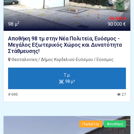
96.000 €
2
98 μ
90.000 €
Αποθήκη 98 τμ στην Νέα Πολιτεία, Ευόσμος -
Μεγάλος Εξωτερικός Χώρος και Δυνατότητα
Στάθμευσης!
Θεσσαλονίκη / Δήμος Κορδελιού-Ευόσμου / Εύοσμος
Τ.μ.
98 μ²
# 695
27
Πωλείται
Αποθήκη