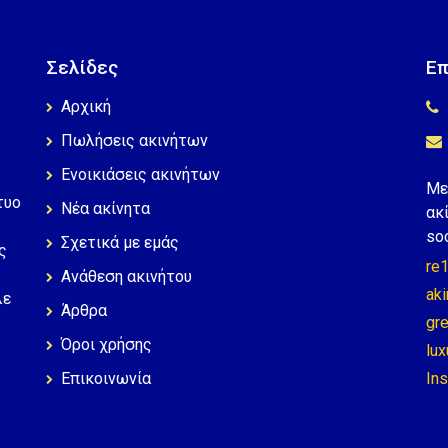
Σελίδες
Επ
Αρχική
Πωλήσεις ακινήτων
Ενοικιάσεις ακινήτων
Με
τυο
Νέα ακίνητα
ακ
soc
Σχετικά με εμάς
ς
re1
Ανάθεση ακινήτου
aki
λε
Άρθρα
gre
Όροι χρήσης
lux
Επικοινωνία
In