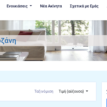
Ενοικιάσεις
Νέα Ακίνητα
Σχετικά με Εμάς
οζάνη
Ταξινόμιση
Τιμή (αύξουσα)