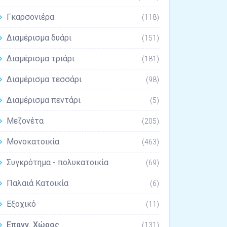
Γκαρσονιέρα
(118)
Διαμέρισμα δυάρι
(151)
Διαμέρισμα τριάρι
(181)
Διαμέρισμα τεσσάρι
(98)
Διαμέρισμα πεντάρι
(5)
Μεζονέτα
(205)
Μονοκατοικία
(463)
Συγκρότημα - πολυκατοικία
(69)
Παλαιά Κατοικία
(6)
Εξοχικό
(11)
Επαγγ. Χώρος
(131)