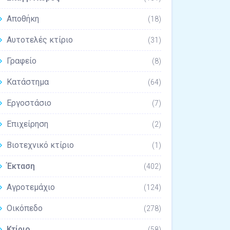
Αποθήκη
(18)
Αυτοτελές κτίριο
(31)
Γραφείο
(8)
Κατάστημα
(64)
Εργοστάσιο
(7)
Επιχείρηση
(2)
Βιοτεχνικό κτίριο
(1)
Έκταση
(402)
Αγροτεμάχιο
(124)
Οικόπεδο
(278)
Κτίριο
(58)