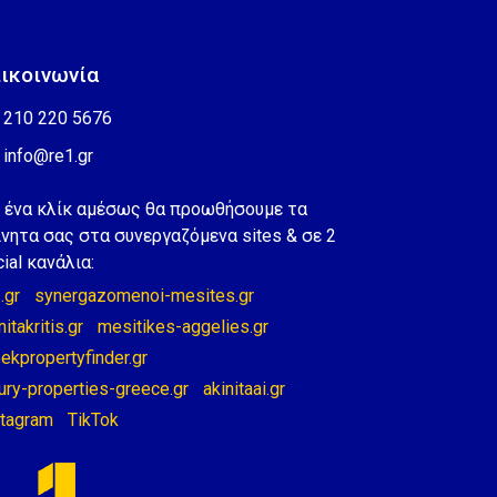
ικοινωνία
210 220 5676
info@re1.gr
 ένα κλίκ αμέσως θα προωθήσουμε τα
ίνητα σας στα συνεργαζόμενα sites & σε 2
ial κανάλια:
.gr
synergazomenoi-mesites.gr
nitakritis.gr
mesitikes-aggelies.gr
ekpropertyfinder.gr
ury-properties-greece.gr
akinitaai.gr
stagram
TikTok