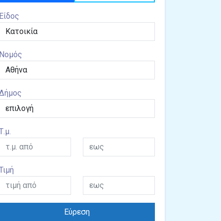
Είδος
Νομός
Δήμος
Τ.μ.
Τιμή
Εύρεση