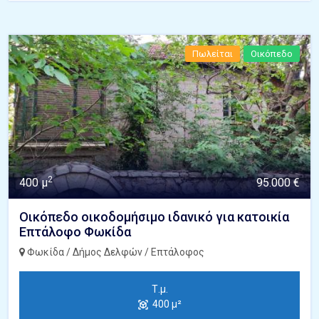
Πωλείται
Οικόπεδο
2
400 μ
95.000 €
Οικόπεδο οικοδομήσιμο ιδανικό για κατοικία
Επτάλοφο Φωκίδα
Φωκίδα / Δήμος Δελφών / Επτάλοφος
Τ.μ.
400 μ²