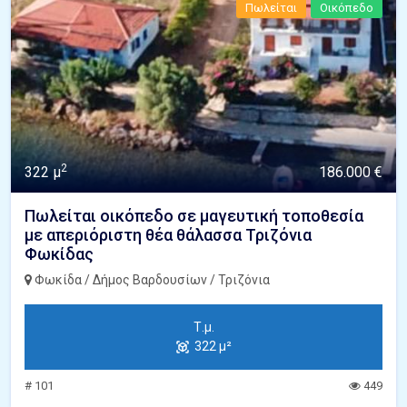
Πωλείται
Οικόπεδο
2
322 μ
186.000 €
Πωλείται οικόπεδο σε μαγευτική τοποθεσία
με απεριόριστη θέα θάλασσα Τριζόνια
Φωκίδας
Φωκίδα / Δήμος Βαρδουσίων / Τριζόνια
Τ.μ.
322 μ²
# 101
449