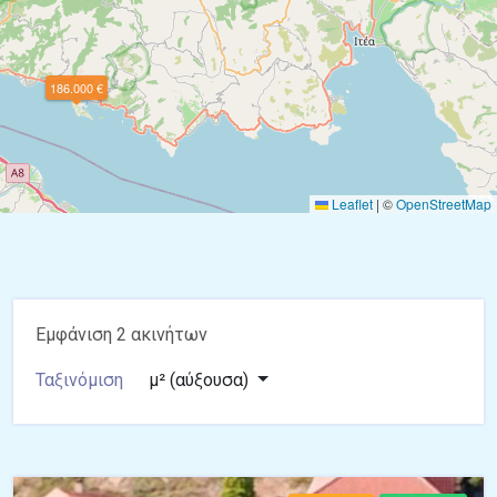
186.000 €
Leaflet
|
©
OpenStreetMap
Εμφάνιση 2 ακινήτων
Ταξινόμιση
μ² (αύξουσα)