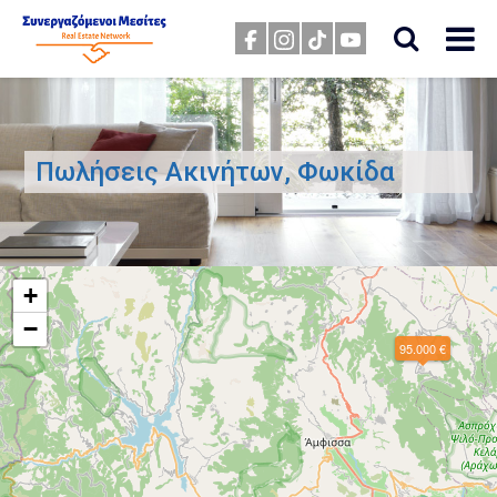
Πωλήσεις Ακινήτων, Φωκίδα
+
−
95.000 €