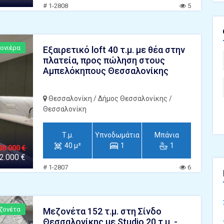
# 1-2808
5
ονιέρα
Εξαιρετικό loft 40 τ.μ. με θέα στην
πλατεία, προς πώληση στους
Αμπελόκηπους Θεσσαλονίκης
Θεσσαλονίκη / Δήμος Θεσσαλονίκης /
Θεσσαλονίκη
Τ.μ.
Υπνοδωμάτια
Μπάνια
40 μ²
1
1
88.000 €
2.000 €
# 1-2807
6
ζονέτα
Μεζονέτα 152 τ.μ. στη Σίνδο
Θεσσαλονίκης με Studio 20 τ.μ. -