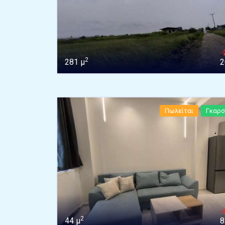
2
281 μ
2
Πωλείται
Γκαρσ
2
44 μ
8