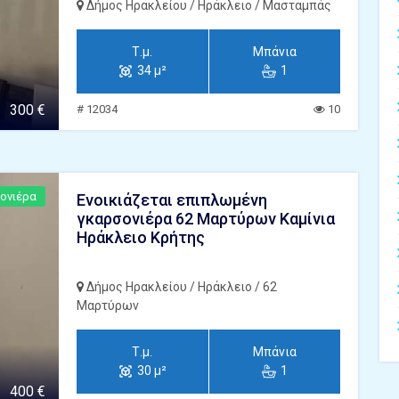
Δήμος Ηρακλείου / Ηράκλειο / Μασταμπάς
Τ.μ.
Μπάνια
34 μ²
1
300 €
# 12034
10
ονιέρα
Ενοικιάζεται επιπλωμένη
γκαρσονιέρα 62 Μαρτύρων Καμίνια
Ηράκλειο Κρήτης
Δήμος Ηρακλείου / Ηράκλειο / 62
Μαρτύρων
Τ.μ.
Μπάνια
30 μ²
1
400 €