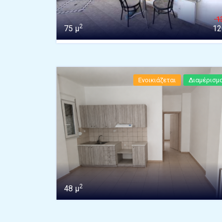
1
2
75 μ
12
Ενοικιάζεται
Διαμέρισμ
2
48 μ