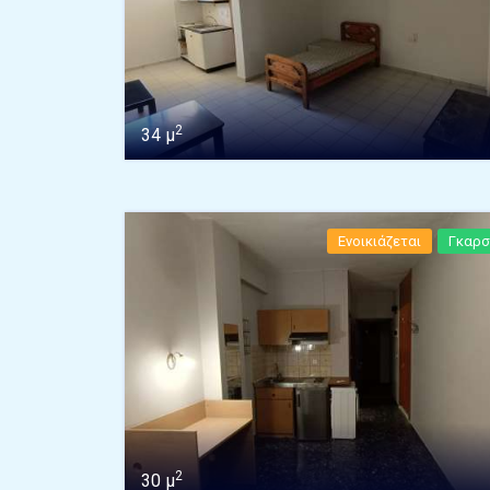
2
34 μ
Ενοικιάζεται
Γκαρσ
2
30 μ