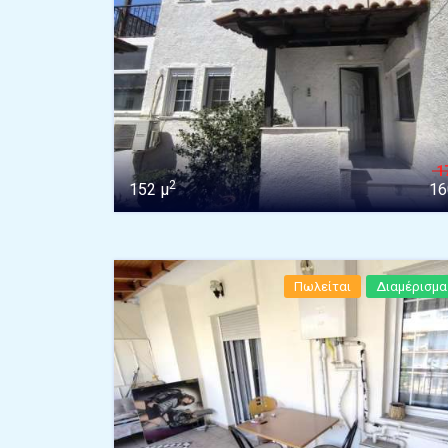
1
2
152 μ
16
Πωλείται
Διαμέρισμα