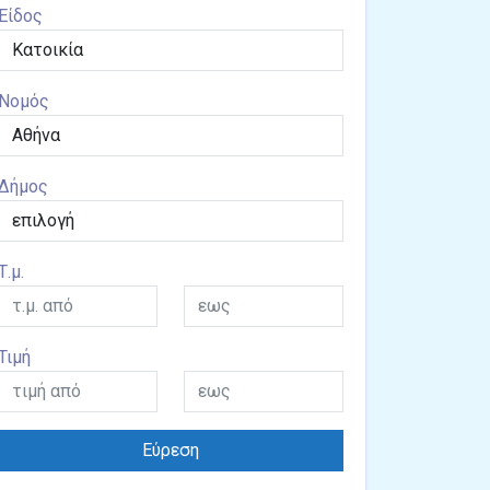
Είδος
Νομός
Δήμος
Τ.μ.
Τιμή
Εύρεση