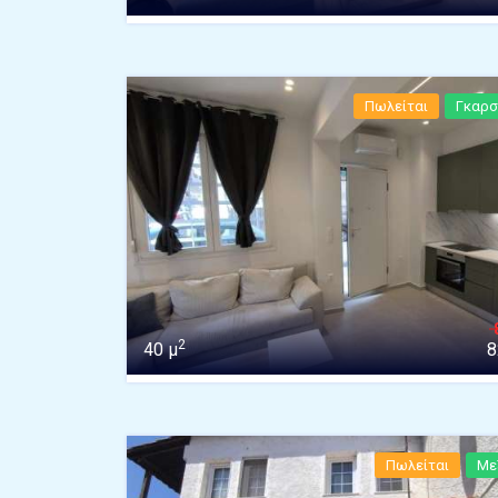
Πωλείται
Γκαρσ
2
40 μ
8
Πωλείται
Με