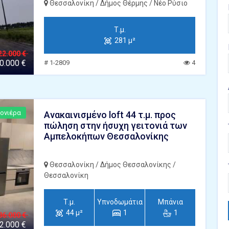
Θεσσαλονίκη / Δήμος Θέρμης / Νέο Ρύσιο
Τ.μ.
281 μ²
22.000 €
0.000 €
# 1-2809
4
ονιέρα
Ανακαινισμένο loft 44 τ.μ. προς
πώληση στην ήσυχη γειτονιά των
Αμπελοκήπων Θεσσαλονίκης
Θεσσαλονίκη / Δήμος Θεσσαλονίκης /
Θεσσαλονίκη
Τ.μ.
Υπνοδωμάτια
Μπάνια
44 μ²
1
1
86.000 €
2.000 €