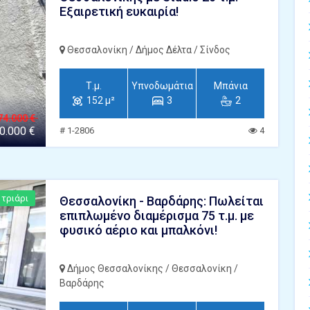
Εξαιρετική ευκαιρία!
Θεσσαλονίκη / Δήμος Δέλτα / Σίνδος
Τ.μ.
Υπνοδωμάτια
Μπάνια
152 μ²
3
2
74.000 €
0.000 €
# 1-2806
4
 τριάρι
Θεσσαλονίκη - Βαρδάρης: Πωλείται
επιπλωμένο διαμέρισμα 75 τ.μ. με
φυσικό αέριο και μπαλκόνι!
Δήμος Θεσσαλονίκης / Θεσσαλονίκη /
Βαρδάρης