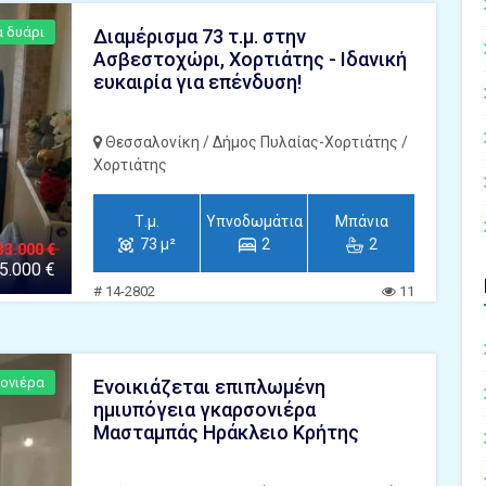
α δυάρι
Διαμέρισμα 73 τ.μ. στην
Ασβεστοχώρι, Χορτιάτης - Ιδανική
ευκαιρία για επένδυση!
Θεσσαλονίκη / Δήμος Πυλαίας-Χορτιάτης /
Χορτιάτης
Τ.μ.
Υπνοδωμάτια
Μπάνια
73 μ²
2
2
33.000 €
5.000 €
# 14-2802
11
ονιέρα
Ενοικιάζεται επιπλωμένη
ημιυπόγεια γκαρσονιέρα
Μασταμπάς Ηράκλειο Κρήτης