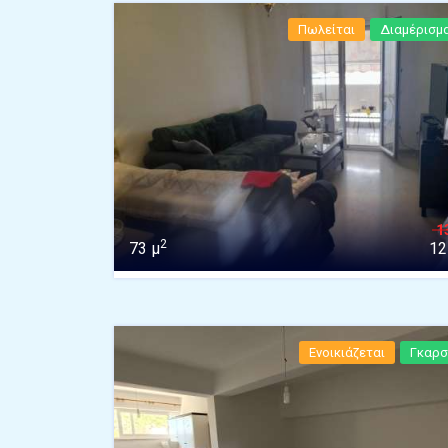
Πωλείται
Διαμέρισμ
1
2
73 μ
12
Ενοικιάζεται
Γκαρσ