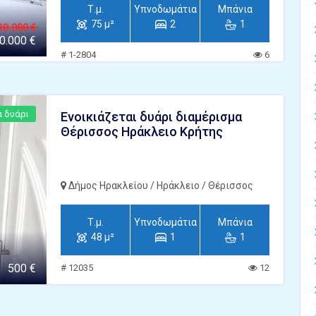
Τ.μ.
Υπνοδωμάτια
Μπάνια
75 μ²
2
1
30.000 €
0.000 €
# 1-2804
6
α δυάρι
Ενοικιάζεται δυάρι διαμέρισμα
Θέρισσος Ηράκλειο Κρήτης
Δήμος Ηρακλείου / Ηράκλειο / Θέρισσος
Τ.μ.
Υπνοδωμάτια
Μπάνια
48 μ²
1
1
500 €
# 12035
12