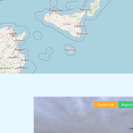
Πωλείται
Αγροτ