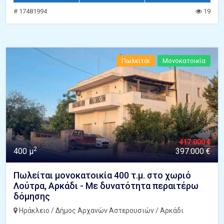
# 17481994
19
Πωλείται
Μονοκατοικία
417.000 €
2
400 μ
397.000 €
Πωλείται μονοκατοικία 400 τ.μ. στο χωριό
Λούτρα, Αρκάδι - Με δυνατότητα περαιτέρω
δόμησης
Ηράκλειο / Δήμος Αρχανών Αστερουσιών / Αρκάδι