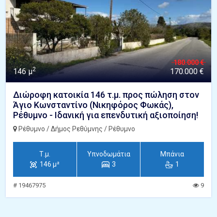
180.000 €
2
146 μ
170.000 €
Διώροφη κατοικία 146 τ.μ. προς πώληση στον
Άγιο Κωνσταντίνο (Νικηφόρος Φωκάς),
Ρέθυμνο - Ιδανική για επενδυτική αξιοποίηση!
Ρέθυμνο / Δήμος Ρεθύμνης / Ρέθυμνο
Τ.μ.
Υπνοδωμάτια
Μπάνια
146 μ²
3
1
# 19467975
9