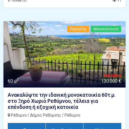
# 10998157
11
Πωλείται
Μονοκατοικία
140.000 €
2
60 μ
130.000 €
Ανακαλύψτε την ιδανική μονοκατοικία 60τ.μ.
στο Ξηρό Χωριό Ρεθύμνου, τέλεια για
επένδυση ή εξοχική κατοικία
Ρέθυμνο / Δήμος Ρεθύμνης / Ρέθυμνο