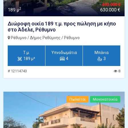
693.000 €
2
189 μ
630.000 €
Διώροφη οικία 189 τ.μ. προς πώληση με κήπο
στο Άδελε, Ρέθυμνο
Ρέθυμνο / Δήμος Ρεθύμνης / Ρέθυμνο
Τ.μ.
Υπνοδωμάτια
Μπάνια
189 μ²
4
3
# 12114743
8
Πωλείται
Μονοκατοικία