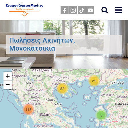
Πωλήσεις Ακινήτων,
Μονοκατοικία
+
21
−
82
113
5