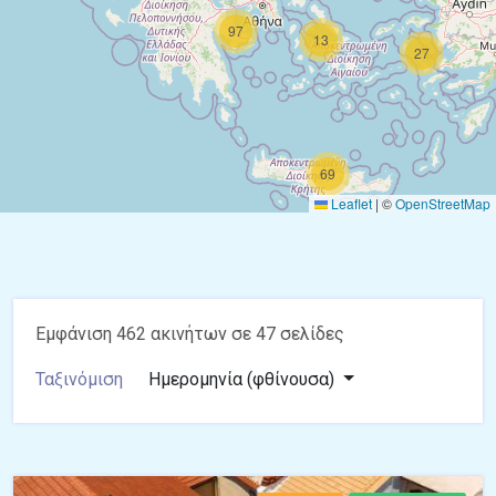
97
13
27
69
Leaflet
|
©
OpenStreetMap
Εμφάνιση 462 ακινήτων σε 47 σελίδες
Ταξινόμιση
Ημερομηνία (φθίνουσα)