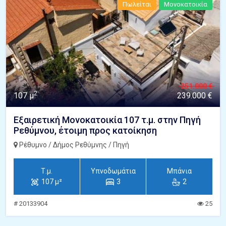
Πωλείται
Μονοκατοικία
251.000 €
2
107 μ
239.000 €
Εξαιρετική Μονοκατοικία 107 τ.μ. στην Πηγή
Ρεθύμνου, έτοιμη προς κατοίκηση
Ρέθυμνο / Δήμος Ρεθύμνης / Πηγή
Τ.μ.
Υπνοδωμάτια
Μπάνια
107 μ²
3
2
# 20133904
25