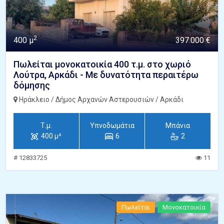
2
400 μ
397.000 €
Πωλείται μονοκατοικία 400 τ.μ. στο χωριό
Λούτρα, Αρκάδι - Με δυνατότητα περαιτέρω
δόμησης
Ηράκλειο / Δήμος Αρχανών Αστερουσιών / Αρκάδι
Τ.μ.
Υπνοδωμάτια
Μπάνια
400 μ²
6
2
# 12833725
11
Πωλείται
Μονοκατοικία