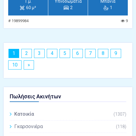
Τ.μ.
Υπνοδωμάτια
Μπάνια
60 μ²
2
1
# 19899984
9
1
2
3
4
5
6
7
8
9
10
»
Πωλήσεις Ακινήτων
Κατοικία
(1307)
Γκαρσονιέρα
(118)