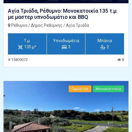
Αγία Τριάδα, Ρέθυμνο: Μονοκατοικία 135 τ.μ.
με μαστερ υπνοδωμάτιο και BBQ
Ρέθυμνο / Δήμος Ρεθύμνης / Αγία Τριάδα
Τ.μ.
Υπνοδωμάτια
Μπάνια
135 μ²
3
2
# 15809072
8
Πωλείται
Μονοκατοικία