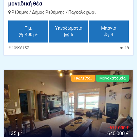
μοναδική θέα
Ρέθυμνο / Δήμος Ρεθύμνης / Παγκαλοχώρι
Τ.μ.
Υπνοδωμάτια
Μπάνια
400 μ²
6
4
# 10998157
18
Πωλείται
Μονοκατοικία
672.000 €
2
135 μ
640.000 €