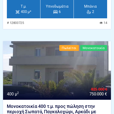
Τ.μ.
Υπνοδωμάτια
Μπάνια
400 μ²
6
2
# 12833725
14
Πωλείται
Μονοκατοικία
825.000 €
2
400 μ
750.000 €
Μονοκατοικία 400 τ.μ. προς πώληση στην
περιοχή Σωπατά, Παγκαλοχώρι, Αρκάδι με