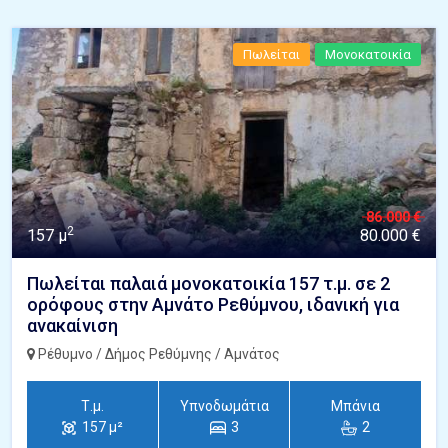
Πωλείται
Μονοκατοικία
86.000 €
2
157 μ
80.000 €
Πωλείται παλαιά μονοκατοικία 157 τ.μ. σε 2
ορόφους στην Αμνάτο Ρεθύμνου, ιδανική για
ανακαίνιση
Ρέθυμνο / Δήμος Ρεθύμνης / Αμνάτος
Τ.μ.
Υπνοδωμάτια
Μπάνια
157 μ²
3
2