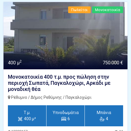
Πωλείται
Μονοκατοικία
2
400 μ
750.000 €
Μονοκατοικία 400 τ.μ. προς πώληση στην
περιοχή Σωπατά, Παγκαλοχώρι, Αρκάδι με
μοναδική θέα
Ρέθυμνο / Δήμος Ρεθύμνης / Παγκαλοχώρι
Τ.μ.
Υπνοδωμάτια
Μπάνια
400 μ²
6
4