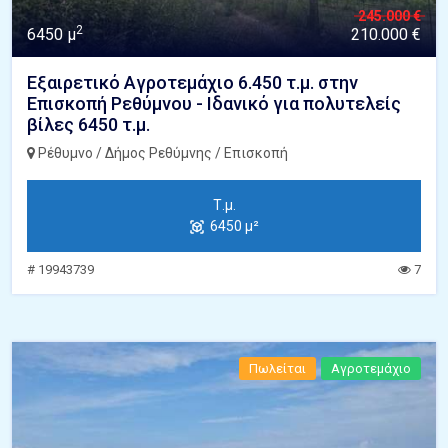
245.000 €
2
6450 μ
210.000 €
Εξαιρετικό Αγροτεμάχιο 6.450 τ.μ. στην
Επισκοπή Ρεθύμνου - Ιδανικό για πολυτελείς
βίλες 6450 τ.μ.
Ρέθυμνο / Δήμος Ρεθύμνης / Επισκοπή
Τ.μ.
6450 μ²
# 19943739
7
Πωλείται
Αγροτεμάχιο