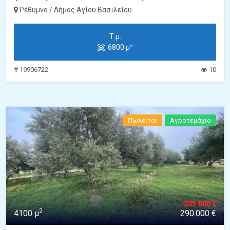
Ρέθυμνο / Δήμος Αγίου Βασιλείου
Τ.μ.
6800 μ²
# 19906722
10
Πωλείται
Αγροτεμάχιο
305.000 €
2
4100 μ
290.000 €