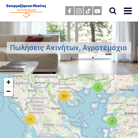
Πωλήσεις Ακινήτων, Αγροτεμάχιο
+
3
−
53
11
2