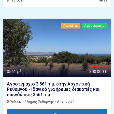
# 18510517
23
Πωλείται
Αγροτεμάχιο
327.000 €
2
3561 μ
300.000 €
Αγροτεμάχιο 3.561 τ.μ. στην Αρχοντική
Ρεθύμνου - Ιδανικό για ήρεμες διακοπές και
επενδύσεις 3561 τ.μ.
Ρέθυμνο / Δήμος Ρεθύμνης / Αρχοντική