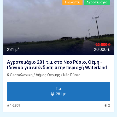
Πωλείται
Αγροτεμάχιο
22.000 €
2
281 μ
20.000 €
Αγροτεμάχιο 281 τ.μ. στο Νέο Ρύσιο, Θέμη -
Ιδανικό για επένδυση στην περιοχή Waterland
Θεσσαλονίκη / Δήμος Θέρμης / Νέο Ρύσιο
Τ.μ.
281 μ²
# 1-2809
2