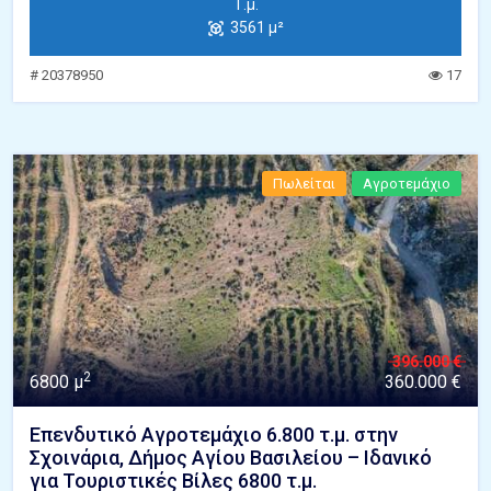
Τ.μ.
3561 μ²
# 20378950
17
Πωλείται
Αγροτεμάχιο
396.000 €
2
6800 μ
360.000 €
Επενδυτικό Αγροτεμάχιο 6.800 τ.μ. στην
Σχοινάρια, Δήμος Αγίου Βασιλείου – Ιδανικό
για Τουριστικές Βίλες 6800 τ.μ.