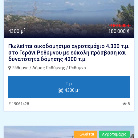
189.000 €
2
4300 μ
180.000 €
Πωλείται οικοδομήσιμο αγροτεμάχιο 4.300 τ.μ.
στο Γεράνι Ρεθύμνου με εύκολη πρόσβαση και
δυνατότητα δόμησης 4300 τ.μ.
Ρέθυμνο / Δήμος Ρεθύμνης / Ρέθυμνο
Τ.μ.
4300 μ²
# 19061428
8
Πωλείται
Αγροτεμάχιο