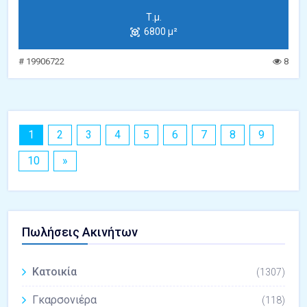
Τ.μ.
6800 μ²
# 19906722
8
1
2
3
4
5
6
7
8
9
10
»
Πωλήσεις Ακινήτων
Κατοικία
(1307)
Γκαρσονιέρα
(118)