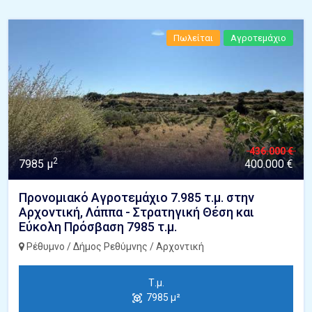
Πωλείται
Αγροτεμάχιο
436.000 €
2
7985 μ
400.000 €
Προνομιακό Αγροτεμάχιο 7.985 τ.μ. στην
Αρχοντική, Λάππα - Στρατηγική Θέση και
Εύκολη Πρόσβαση 7985 τ.μ.
Ρέθυμνο / Δήμος Ρεθύμνης / Αρχοντική
Τ.μ.
7985 μ²