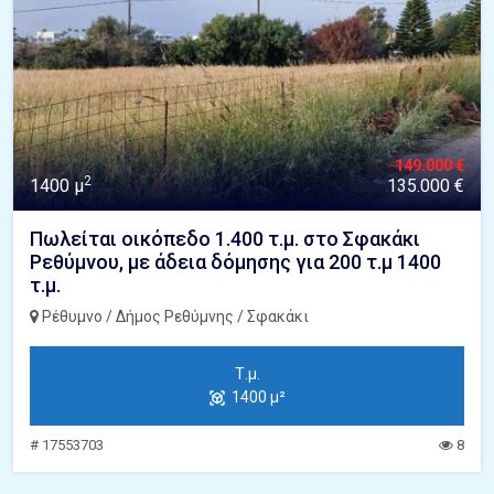
149.000 €
2
1400 μ
135.000 €
Πωλείται οικόπεδο 1.400 τ.μ. στο Σφακάκι
Ρεθύμνου, με άδεια δόμησης για 200 τ.μ 1400
τ.μ.
Ρέθυμνο / Δήμος Ρεθύμνης / Σφακάκι
Τ.μ.
1400 μ²
# 17553703
8