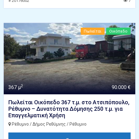
# 20176002
7
Πωλείται
Οικόπεδο
2
367 μ
90.000 €
Πωλείται Οικόπεδο 367 τ.μ. στο Ατσιπόπουλο,
Ρέθυμνο – Δυνατότητα Δόμησης 250 τ.μ. για
Επαγγελματική Χρήση
Ρέθυμνο / Δήμος Ρεθύμνης / Ρέθυμνο