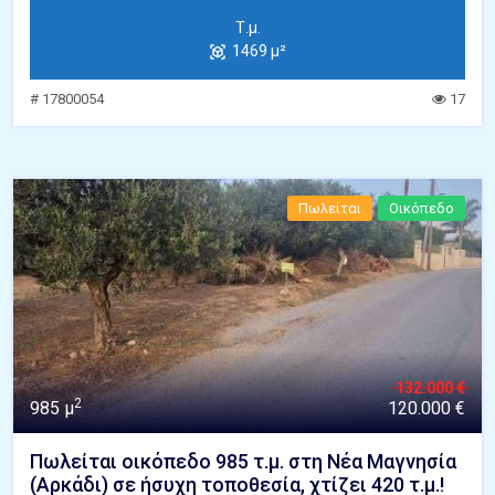
Τ.μ.
1469 μ²
# 17800054
17
Πωλείται
Οικόπεδο
132.000 €
2
985 μ
120.000 €
Πωλείται οικόπεδο 985 τ.μ. στη Νέα Μαγνησία
(Αρκάδι) σε ήσυχη τοποθεσία, χτίζει 420 τ.μ.!