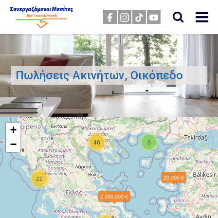
Πωλήσεις Ακινήτων, Οικόπεδο
+
46
6
−
20.000 €
22
2.300.000 €