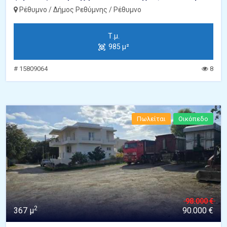
Ρέθυμνο / Δήμος Ρεθύμνης / Ρέθυμνο
Τ.μ.
985 μ²
# 15809064
8
Πωλείται
Οικόπεδο
98.000 €
2
367 μ
90.000 €