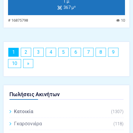
Τ.μ.
367 μ²
# 16875798
10
1
2
3
4
5
6
7
8
9
10
»
Πωλήσεις Ακινήτων
Κατοικία
(1307)
Γκαρσονιέρα
(118)