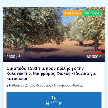
Πωλείται
Οικόπεδο
66.000 €
2
1500 μ
62.000 €
Οικόπεδο 1500 τ.μ. προς πώληση στην
Καλονύκτης, Νικηφόρος Φωκάς - Ιδανικό για
κατασκευή!
Ρέθυμνο / Δήμος Ρεθύμνης / Νικηφόρος Φωκάς
Τ.μ.
1500 μ²