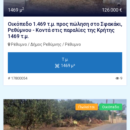
2
1469 μ
126.000 €
Οικόπεδο 1.469 τ.μ. προς πώληση στο Σφακάκι,
Ρεθύμνου - Κοντά στις παραλίες της Κρήτης
1469 τ.μ.
Ρέθυμνο / Δήμος Ρεθύμνης / Ρέθυμνο
Τ.μ.
1469 μ²
# 17800054
9
Πωλείται
Οικόπεδο