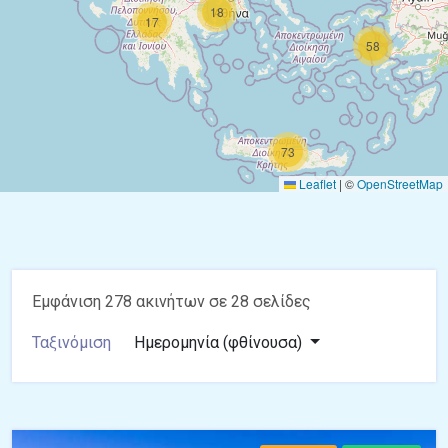
18
17
58
73
Leaflet
|
©
OpenStreetMap
Εμφάνιση 278 ακινήτων σε 28 σελίδες
Ταξινόμιση
Ημερομηνία (φθίνουσα)