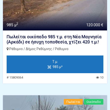
2
985 μ
120.000 €
Πωλείται οικόπεδο 985 τ.μ. στη Νέα Μαγνησία
(Αρκάδι) σε ήσυχη τοποθεσία, χτίζει 420 τ.μ.!
Ρέθυμνο / Δήμος Ρεθύμνης / Ρέθυμνο
Τ.μ.
985 μ²
# 15809064
10
Πωλείται
Οικόπεδο