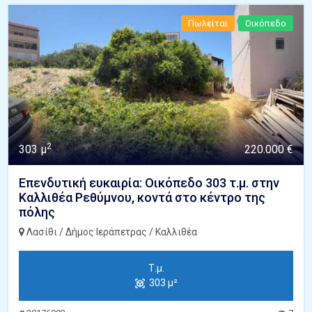
Πωλείται
Οικόπεδο
2
303 μ
220.000 €
Επενδυτική ευκαιρία: Οικόπεδο 303 τ.μ. στην
Καλλιθέα Ρεθύμνου, κοντά στο κέντρο της
πόλης
Λασίθι / Δήμος Ιεράπετρας / Καλλιθέα
Τ.μ.
303 μ²