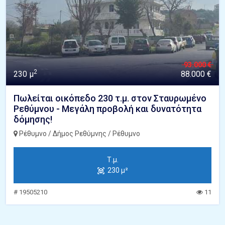
93.000 €
2
230 μ
88.000 €
Πωλείται οικόπεδο 230 τ.μ. στον Σταυρωμένο
Ρεθύμνου - Μεγάλη προβολή και δυνατότητα
δόμησης!
Ρέθυμνο / Δήμος Ρεθύμνης / Ρέθυμνο
Τ.μ.
230 μ²
# 19505210
11