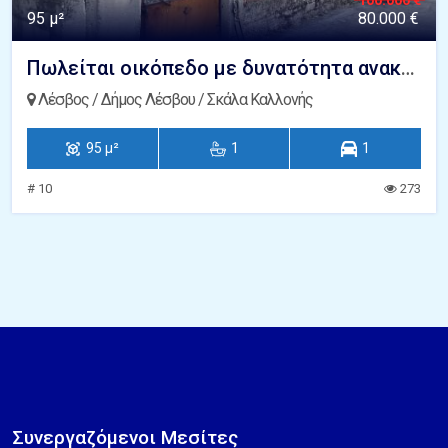
100.000 €
95 μ²
80.000 €
Πωλείται οικόπεδο με δυνατότητα ανακαίνισης ή νέας δόμησης Καλλονή Λέσβου
Λέσβος / Δήμος Λέσβου / Σκάλα Καλλονής
95 μ²
1
1
# 10
273
Συνεργαζόμενοι Μεσίτες