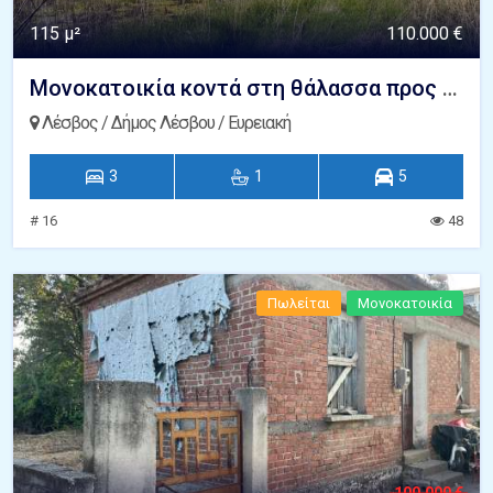
115 μ²
110.000 €
Μονοκατοικία κοντά στη θάλασσα προς πώληση Ευρειακή Γέρας Λέσβος
Λέσβος / Δήμος Λέσβου / Ευρειακή
3
1
5
# 16
48
Πωλείται
Μονοκατοικία