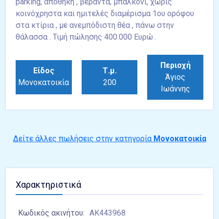
parking, αποθήκη , βεράντα, μπαλκόνι, χωρίς
κοινόχρηστα και ημιτελές διαμέρισμα 1ου ορόφου
στα κτίρια , με ανεμπόδιστη θέα , πάνω στην
θάλασσα . Τιμή πώλησης 400.000 Ευρώ .
Περιοχή
Είδος
Τ.μ.
Άγιος
Μονοκατοικία
200
Ιωάννης
Δείτε άλλες πωλήσεις στην κατηγορία
Μονοκατοικία
Χαρακτηριστικά
Κωδικός ακινήτου:
ΑΚ443968