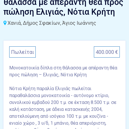
θάλασσα με απέραντη θέα προς
πώληση Ελιγιάς, Νότια Κρήτη
Χανιά, Δήμος Σφακίων, Άγιος Ιωάννης
Πωλείται
400.000 €
Μονοκατοικία δίπλα στη θάλασσα με απέραντη θέα
προς πώληση – Ελιγιάς, Νότια Κρήτη
Νότια Κρήτη παραλία Ελιγιάς πωλείται
παραθαλάσσια μονοκατοικία - αυτόνομο κτίριο,
συνολικού εμβαδού 200 τ.μ. σε έκταση 8.500 τ.μ. σε
καλή κατάσταση, με άδεια κατασκευής 2004,
αποτελούμενη από ισόγειο 100 τ.μ. με κουζίνα -
ενιαίο χώρο , 3 υ/δ, 1 μπάνιο, θέα απεριόριστη,