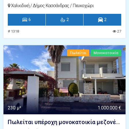
Χαλκιδική / Δήμος Κασσάνδρας / Πευκοχώρι
6
2
2
# 1318
27
Πωλείται
Μονοκατοικία
230 μ²
1.000.000 €
Πωλείται υπέροχη μονοκατοικία μεζονέτα με ιδιωτική πισίνα και καταπληκτική θέα στο Αιγαίο Πευκοχώρι Χαλκιδική