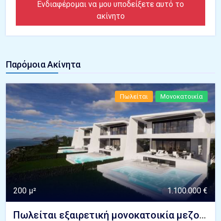
Ενδιαφέρομαι να μου υποδείξετε αυτό το
ακίνητο
Παρόμοια Ακίνητα
Πωλείται
Μονοκατοικία
200 μ²
1.100.000 €
Πωλείται εξαιρετική μονοκατοικία μεζονέτα πολυτελείας με πισίνα και καταπληκτική θέα θάλασσα Πευκοχώρι - Κασσάνδρα Χαλκιδική