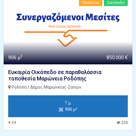
Πωλείται
Οικόπεδο
2
906 μ
850.000 €
Ευκαιρία Οικόπεδο σε παραθαλάσσια
τοποθεσία Μαρώνεια Ροδόπης
Ροδόπη / Δήμος Μαρωνείας-Σαπών
Τ.μ.
906 μ²
# 24
226