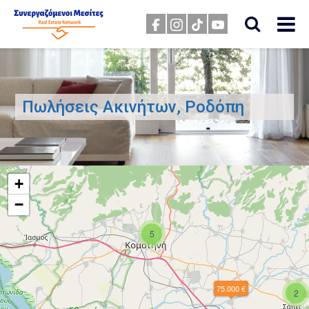
Πωλήσεις Ακινήτων, Ροδόπη
+
−
5
75.000 €
2