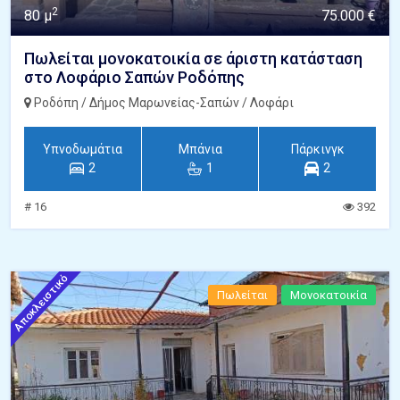
2
80 μ
75.000 €
Πωλείται μονοκατοικία σε άριστη κατάσταση
στο Λοφάριο Σαπών Ροδόπης
Ροδόπη / Δήμος Μαρωνείας-Σαπών / Λοφάρι
Υπνοδωμάτια
Μπάνια
Πάρκινγκ
2
1
2
# 16
392
Αποκλειστικό
Πωλείται
Μονοκατοικία