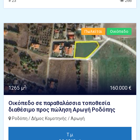
# 23
266
Πωλείται
Οικόπεδο
2
1265 μ
160.000 €
Οικόπεδο σε παραθαλάσσια τοποθεσία
διαθέσιμο προς πώληση Αρωγή Ροδόπης
Ροδόπη / Δήμος Κομοτηνής / Αρωγή
Τ.μ.