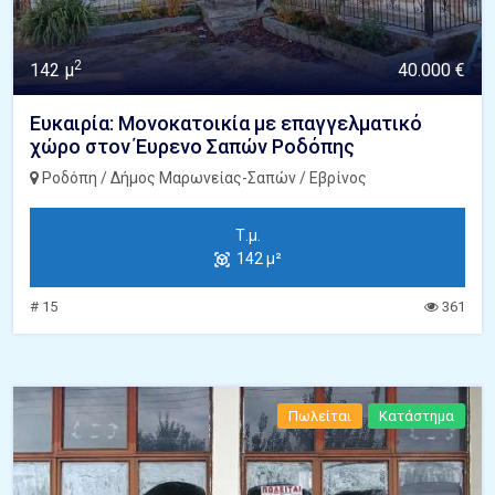
2
142 μ
40.000 €
Ευκαιρία: Μονοκατοικία με επαγγελματικό
χώρο στον Έυρενο Σαπών Ροδόπης
Ροδόπη / Δήμος Μαρωνείας-Σαπών / Εβρίνος
Τ.μ.
142 μ²
# 15
361
Πωλείται
Κατάστημα