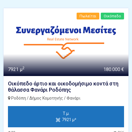
Πωλείται
Οικόπεδο
2
7921 μ
180.000 €
Οικόπεδο άρτιο και οικοδομήσιμο κοντά στη
θάλασσα Φανάρι Ροδόπης
Ροδόπη / Δήμος Κομοτηνής / Φανάρι
Τ.μ.
7921 μ²