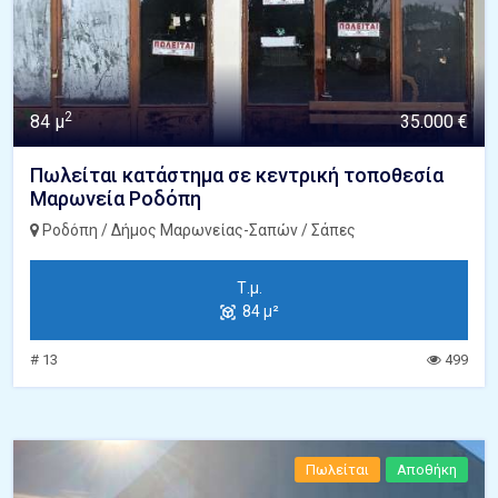
2
84 μ
35.000 €
Πωλείται κατάστημα σε κεντρική τοποθεσία
Μαρωνεία Ροδόπη
Ροδόπη / Δήμος Μαρωνείας-Σαπών / Σάπες
Τ.μ.
84 μ²
# 13
499
Πωλείται
Αποθήκη