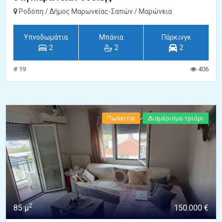
Ροδόπη / Δήμος Μαρωνείας-Σαπών / Μαρώνεια
Υπνοδωμάτια
Μπάνια
Πάρκινγκ
2
2
2
# 19
406
Πωλείται
Διαμέρισμα τριάρι
2
85 μ
150.000 €