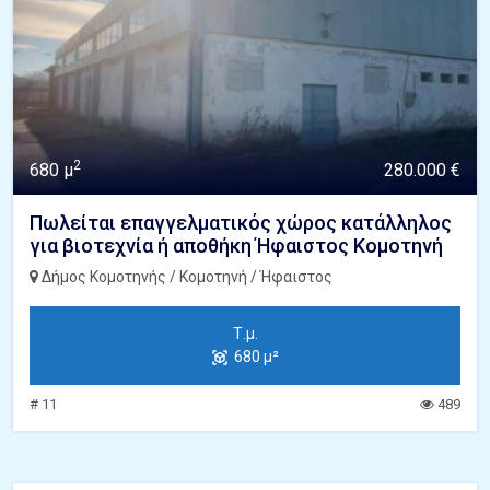
2
680 μ
280.000 €
Πωλείται επαγγελματικός χώρος κατάλληλος
για βιοτεχνία ή αποθήκη Ήφαιστος Κομοτηνή
Δήμος Κομοτηνής / Κομοτηνή / Ήφαιστος
Τ.μ.
680 μ²
# 11
489