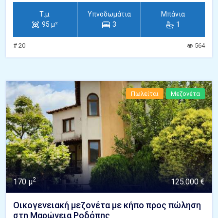
Τ.μ.
Υπνοδωμάτια
Μπάνια
95 μ²
3
1
# 20
564
Πωλείται
Μεζονέτα
2
170 μ
125.000 €
Οικογενειακή μεζονέτα με κήπο προς πώληση
στη Μαρώνεια Ροδόπης